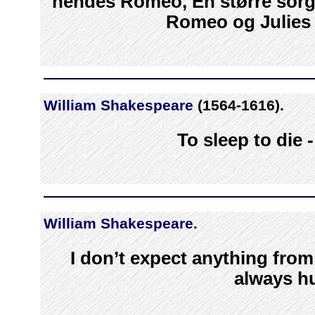
hendes Romeo, En større sorg 
Romeo og Julies 
William Shakespeare
(1564-1616).
To sleep to die 
William Shakespeare
.
I don’t expect anything fro
always hu