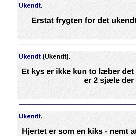
Ukendt
.
Erstat frygten for det uken
Ukendt
(Ukendt).
Et kys er ikke kun to læber de
er 2 sjæle de
Ukendt
.
Hjertet er som en kiks - nemt a