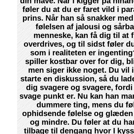
din mave. Når i kigger på hina
føler du at du er faret vild i p
prins. Når han så snakker me
følelsen af jalousi og sårba
menneske, kan få dig til at f
overdrives, og til sidst føler d
som i realiteten er ingenting
spiller kostbar over for dig, b
men siger ikke noget. Du vil 
starte en diskussion, så du la
dig svagere og svagere, fordi
svage punkt er. Nu kan han ma
dummere ting, mens du føl
ophidsende følelse og glæden 
og mindre. Du føler at du ha
tilbage til dengang hvor I kys