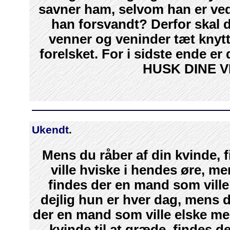
savner ham, selvom han er ved
han forsvandt? Derfor skal 
venner og veninder tæt knytte
forelsket. For i sidste ende er
HUSK DINE 
Ukendt
.
Mens du råber af din kvinde,
ville hviske i hendes øre, m
findes der en mand som vill
dejlig hun er hver dag, mens d
der en mand som ville elske me
kvinde til at græde, findes d